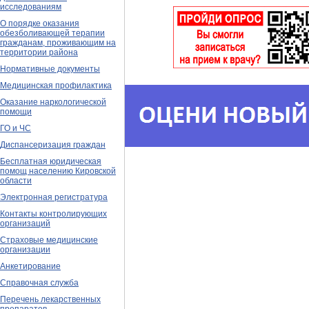
исследованиям
О порядке оказания
обезболивающей терапии
гражданам, проживающим на
территории района
Нормативные документы
Медицинская профилактика
Оказание наркологической
помощи
ГО и ЧС
Диспансеризация граждан
Бесплатная юридическая
помощ населению Кировской
области
Электронная регистратура
Контакты контролирующих
организаций
Страховые медицинские
организации
Анкетирование
Справочная служба
Перечень лекарственных